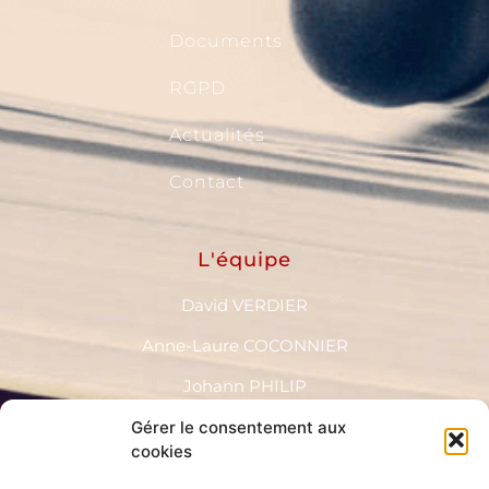
Documents
RGPD
Actualités
Contact
L'équipe
David VERDIER
Anne-Laure COCONNIER
Johann PHILIP
Nadia BALI
Gérer le consentement aux
cookies
Nahed LOEB