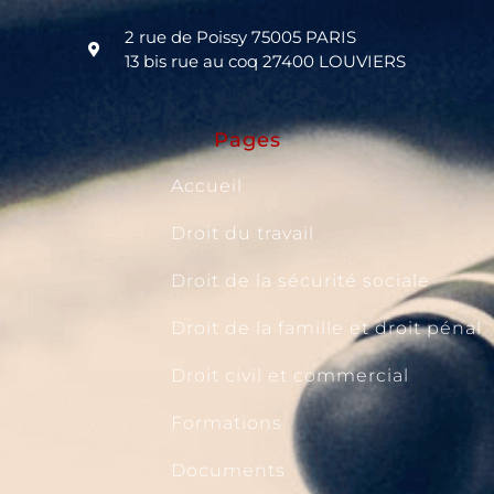
2 rue de Poissy 75005 PARIS
13 bis rue au coq 27400 LOUVIERS
Pages
Accueil
Droit du travail
Droit de la sécurité sociale
Droit de la famille et droit pénal
Droit civil et commercial
Formations
Documents